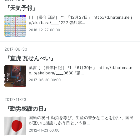
『天気予報』
[ [ ［長年日記］ *1 「12月27日」 http://d.hatena.ne.j
p/akaibara/____1227 強烈寒…
2018-12-27 00:00
2017
-
06
-
30
『直虎 瓦せんべい』
葉書 [ ［長年日記］ *1 「6月30日」 http://d.hatena.n
e.jp/akaibara/____0630 “厳…
2017-06-30 00:00
2012
-
11
-
23
『勤労感謝の日』
国民の祝日 勤労を尊び、生産の豊かなことを祝い、国民
が互いに感謝しあう日という趣…
2012-11-23 00:00