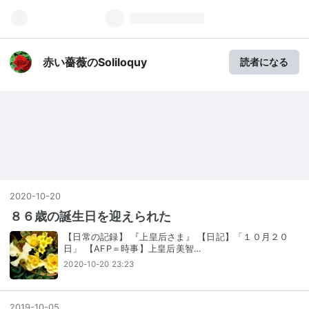
赤い薔薇のSoliloquy
読者になる
2020
-
10
-
20
８６歳の誕生日を迎えられた
【日常の記録】 『上皇后さま』 【日記】「１０月２０
日」 【AFP＝時事】上皇后美智…
2020-10-20 23:23
2019
-
10
-
05