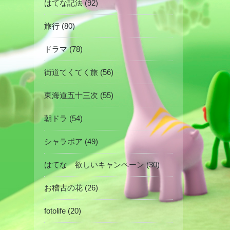
はてな記法 (92)
旅行 (80)
ドラマ (78)
街道てくてく旅 (56)
東海道五十三次 (55)
朝ドラ (54)
シャラポア (49)
はてな 欲しいキャンペーン (30)
お稽古の花 (26)
fotolife (20)