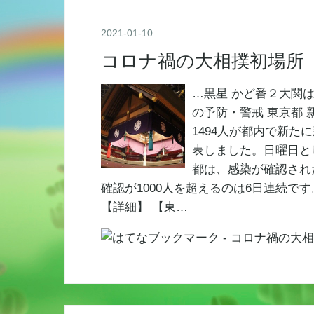
2021
-
01
-
10
コロナ禍の大相撲初場所
…黒星 かど番２大関は
の予防・警戒 東京都 
1494人が都内で新
表しました。日曜日と
都は、感染が確認され
確認が1000人を超えるのは6日連続で
【詳細】 【東…