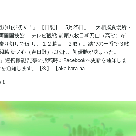
朝乃山が初Ｖ！』 【日記】「5月25日」 「大相撲夏場所・
両国国技館） テレビ観戦 前頭八枚目朝乃山（高砂）が、
寄り切りで破 り、１２勝目（２敗）。結びの一番で３敗
関脇 栃ノ心（春日野）に敗れ、初優勝が決まった。
itter』連携機能 記事の投稿時にFacebookへ更新を通知しま
を通知します。【※】 【akaibara.ha…