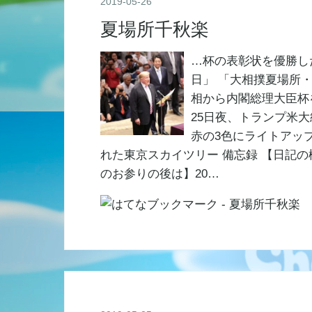
2019
-
05
-
26
夏場所千秋楽
…杯の表彰状を優勝し
日」 「大相撲夏場所・
相から内閣総理大臣杯
25日夜、トランプ米
赤の3色にライトアッ
れた東京スカイツリー 備忘録 【日記の
のお参りの後は】20…