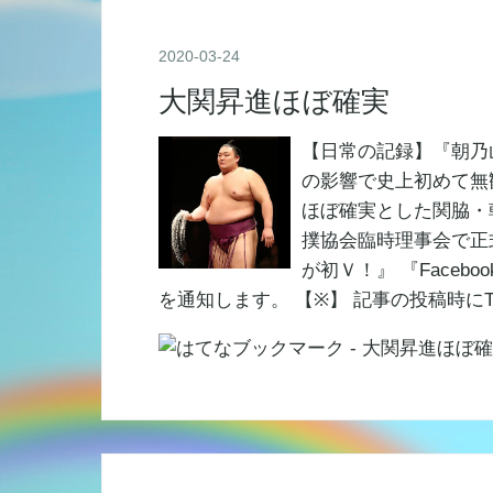
2020
-
03
-
24
大関昇進ほぼ確実
【日常の記録】『朝乃
の影響で史上初めて無
ほぼ確実とした関脇・
撲協会臨時理事会で正
が初Ｖ！』 『Faceboo
を通知します。 【※】 記事の投稿時にTwi