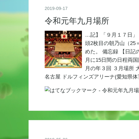
2019
-
09
-
17
令和元年九月場所
…記】「９月１７日」 
頭2枚目の朝乃山（2
めた。 備忘録 【日記
月に15日間の日程両
月の年３回 ３月場所 
名古屋 ドルフィンズアリーナ(愛知県体育館