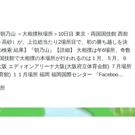
朝乃山 ＜大相撲秋場所＞10日目 東京・両国国技館 西前
5＝高砂）が、上位総当たり2場所目で、初の勝ち越しを決
の検索 結果】『朝乃山』【詳細】 大相撲は年6場所、奇数
国国技館で大相撲の本場所が行われるのは１月、５月、９
大阪 エディオンアリーナ大阪(大阪府立体育会館) ７月場所
) １１月場所 福岡 福岡国際センター 『Faceboo…