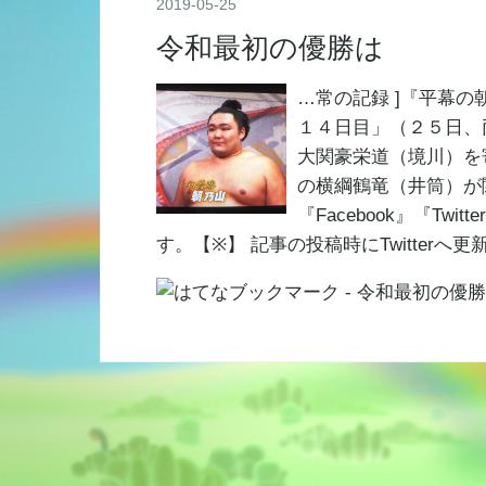
2019
-
05
-
25
令和最初の優勝は
…常の記録 ]『平幕の
１４日目」（２５日、
大関豪栄道（境川）を
の横綱鶴竜（井筒）が
『Facebook』『Tw
す。【※】 記事の投稿時にTwitterへ更新