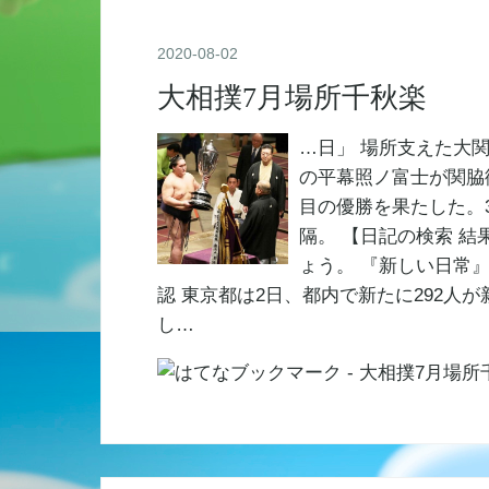
2020
-
08
-
02
大相撲7月場所千秋楽
…日」 場所支えた大関
の平幕照ノ富士が関脇御
目の優勝を果たした。
隔。 【日記の検索 
ょう。 『新しい日常』
認 東京都は2日、都内で新たに292
し…