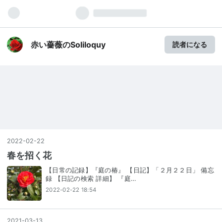
赤い薔薇のSoliloquy
読者になる
2022
-
02
-
22
春を招く花
【日常の記録】『庭の椿』 【日記】「２月２２日」 備忘
録 【日記の検索 詳細】 『庭…
2022-02-22 18:54
2021
-
03
-
13