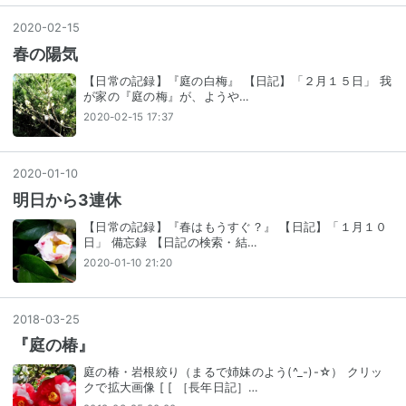
2020
-
02
-
15
春の陽気
【日常の記録】『庭の白梅』 【日記】「２月１５日」 我
が家の『庭の梅』が、ようや…
2020-02-15 17:37
2020
-
01
-
10
明日から3連休
【日常の記録】『春はもうすぐ？』 【日記】「１月１０
日」 備忘録 【日記の検索・結…
2020-01-10 21:20
2018
-
03
-
25
『庭の椿』
庭の椿・岩根絞り（まるで姉妹のよう(^_-)-☆） クリッ
クで拡大画像 [ [ ［長年日記］…