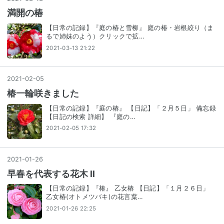
満開の椿
【日常の記録】『庭の椿と雪柳』 庭の椿・岩根絞り（ま
るで姉妹のよう）クリックで拡…
2021-03-13 21:22
2021
-
02
-
05
椿一輪咲きました
【日常の記録】『庭の椿』 【日記】「２月５日」 備忘録
【日記の検索 詳細】 『庭の…
2021-02-05 17:32
2021
-
01
-
26
早春を代表する花木 Ⅱ
【日常の記録】『椿』 乙女椿 【日記】「１月２６日」
乙女椿(オトメツバキ)の花言葉…
2021-01-26 22:25